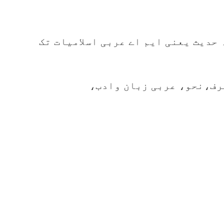
 اللہ عالمیہ دورہ حدیث یعنی ایم اے عربی اسلامیات تک
رف،نحو، عربی زبان وادب،