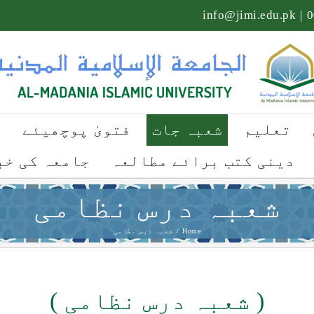
info@jimi.edu.pk
|
تعلیم
شعبہ جات
فتویٰ پوچھیئے
ت
دینی کتب برائے مطالعہ
جامعہ کی خب
شعبہ درس نظامی
Home
/
شعبہ درس نظامی
( شعبہ درس نظامی )