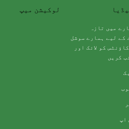
یڈیا
لوکیشن میپ
رے میں تازہ
کے لیے ہمارے سوشل
اؤنٹس کو لائک اور
ب کریں
ک
وب
ر
اپ