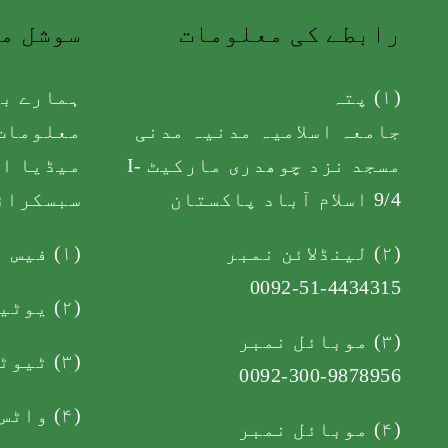
رابطے کی معلومات
سوشل م
(۱) پتہ
ہمارے با
جامعہ اسلامیہ مدنیہ مدنی
معلومات 
مسجد نزد چوھدری مارکیٹ I-
میڈیا اک
9/4 اسلام آباد پاکستان
سبسکرائ
(۲) لینڈلائن نمبر
(۱)
فیس ب
0092-51-4434315
(۲)
یوٹی
(۳) موبائل نمبر
(۳)
ٹیوٹ
0092-300-9878956
(۴)
واٹس 
(۴) موبائل نمبر