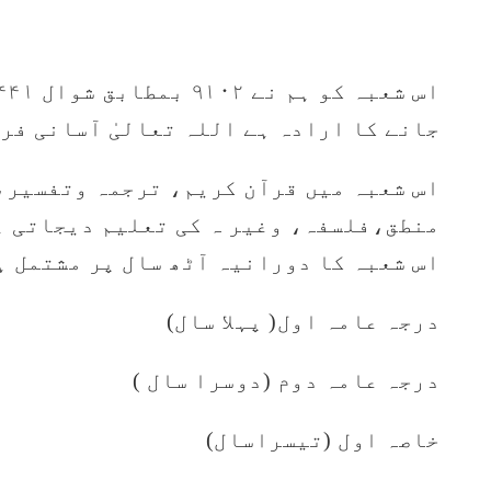
جانے کا ارادہ ہے اللہ تعالیٰ آسانی فر
اس شعبہ میں قرآن کریم، ترجمہ وتفسیر،
منطق،فلسفہ، وغیر ہ کی تعلیم دیجاتی ہ
اس شعبہ کا دورانیہ آٹھ سال پر مشتمل ہ
درجہ عامہ اول( پہلا سال)
درجہ عامہ دوم (دوسرا سال )
خاصہ اول (تیسراسال)