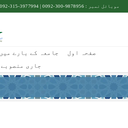
Ski
موبائل نمبر :
9878956-300-0092
|
3977994-315-0092
t
conten
صفحہ اول
جامعہ کے بارے میں
جاری منصوبے