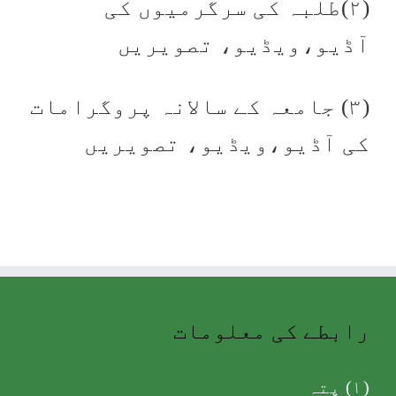
(۲)طلبہ کی سرگرمیوں کی
آڈیو،ویڈیو، تصویریں
(۳) جامعہ کے سالانہ پروگرامات
کی آڈیو،ویڈیو، تصویریں
رابطے کی معلومات
(۱) پتہ