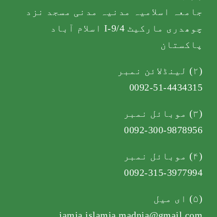
جامعہ اسلامیہ مدنیہ مدنی مسجد نزد
چوھدری مارکیٹ I-9/4 اسلام آباد
پاکستان
(۲) لینڈلائن نمبر
0092-51-4434315
(۳) موبائل نمبر
0092-300-9878956
(۴) موبائل نمبر
0092-315-3977994
(۵) ای میل
jamia.islamia.madnia@gmail.com