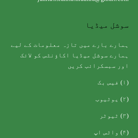
سوشل میڈیا
ہمارے بارے میں تازہ معلومات کے لیے
ہمارے سوشل میڈیا اکاؤنٹس کو لائک
اور سبسکرائب کریں
(۱)
فیس بک
(۲)
یوٹیوب
(۳)
ٹیوٹر
(۴)
واٹس اپ