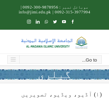
Ski
موبائل نمبر :
9878956-300-0092
|
t
info@jimi.edu.pk
|
3977994-315-0092
conten
Instagram
LinkedIn
Whatsapp
Twitter
YouTube
Facebook
Go to...
گیلری
(۱) آڈیو، ویڈیو، تصویریں