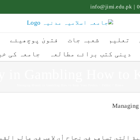
info@jimi.edu.pk
|
تعلیم
شعبہ جات
فتویٰ پوچھیئے
ت
دینی کتب برائے مطالعہ
جامعہ کی خب
 in Gambling How to Ke
Managing Money in Gambling How to Keep Your Profits
/
Public
/
Home
Managing 
 التي تساهم في نجاح أي لاعب في عالم القما