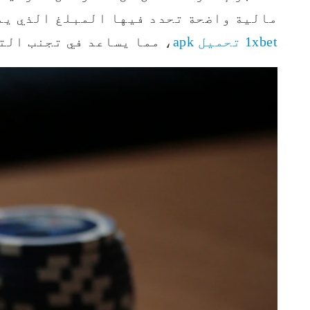
مالية واضحة تحدد فيها المبلغ الذي يمك
1xbet تحميل apk
، مما يساعد في تجنب الت