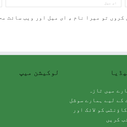
کروں تو میرا نام ، ای میل اور ویب سائٹ مح
یڈیا
لوکیشن میپ
رے میں تازہ
کے لیے ہمارے سوشل
اؤنٹس کو لائک اور
ب کریں