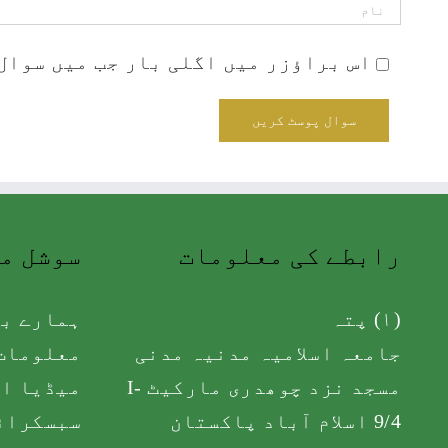
اس براؤزر میں اگلی بار جب میں سوال 
رابطے کی معلومات
سوشل م
(۱) پتہ
ہمارے با
جامعہ اسلامیہ مدنیہ مدنی
معلومات 
مسجد نزد چوھدری مارکیٹ I-
میڈیا اک
9/4 اسلام آباد پاکستان
سبسکرائ