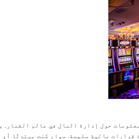
علومات حول إدارة المال في عالم القمار. ي
رارات مالية سليمة. سواء كنت مبتدئًا أو لا