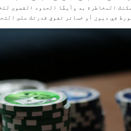
نك المخاطرة به وأيضًا الحدود القصوى للخس
ورط في ديون أو خسائر تفوق قدرتك على التحم