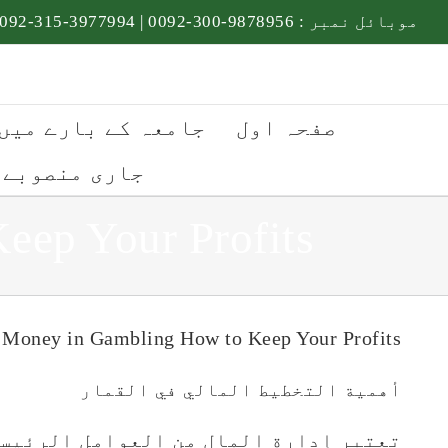
Ski
موبائل نمبر :
9878956-300-0092
|
3977994-315-0092
t
conten
صفحہ اول
جامعہ کے بارے میں
جاری منصوبے
ep Your Profits
Money in Gambling How to Keep Your Profits
أهمية التخطيط المالي في القمار
تعتبر إدارة المال من العوامل الرئيسية