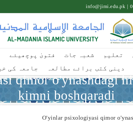
info@jimi.edu.pk
|
تعلیم
شعبہ جات
فتویٰ پوچھیئے
ت
دینی کتب برائے مطالعہ
جامعہ کی خب
si qimor o'ynashdagi hi
kimni boshqaradi
O'yinlar psixologiyasi qimor o'ynashdagi hissiyotlar va qarorlar kimni boshqaradi
/
Public
/
Hom
O'yinlar psixologiyasi qimor o'ynas