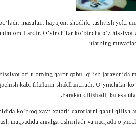
bo’ladi, masalan, hayajon, shodlik, tashvish yoki u
him omillardir. O’yinchilar ko’pincha o’z hissiyotla
ularning muvaffaq
issiyotlari ularning qaror qabul qilish jarayonida m
qochish kabi fikrlarni shakllantiradi. O’yinchilar ko’
harakat qilishadi, bu esa ular
dida ko’proq xavf-xatarli qarorlarni qabul qilishla
ash maqsadida amalga oshiriladi va natijada o’yinch