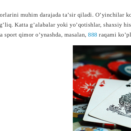
rlarini muhim darajada ta’sir qiladi. O’yinchilar ko
g’liq. Katta g’alabalar yoki yo’qotishlar, shaxsiy hi
rda sport qimor o’ynashda, masalan,
888
raqami ko’pl