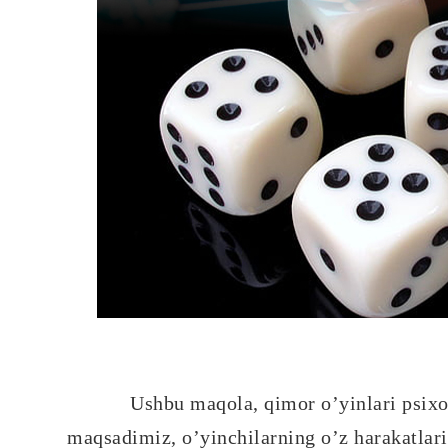
Ushbu maqola, qimor o’yinlari psixolo
maqsadimiz, o’yinchilarning o’z harakatlari