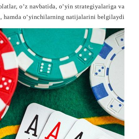
latlar, o’z navbatida, o’yin strategiyalariga va
i, hamda o’yinchilarning natijalarini belgilaydi.