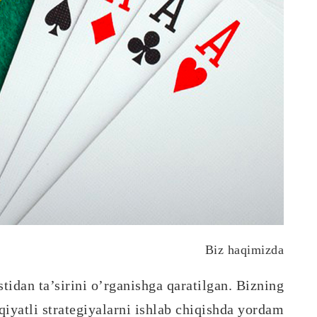
Biz haqimizda
tidan ta’sirini o’rganishga qaratilgan. Bizning
iyatli strategiyalarni ishlab chiqishda yordam