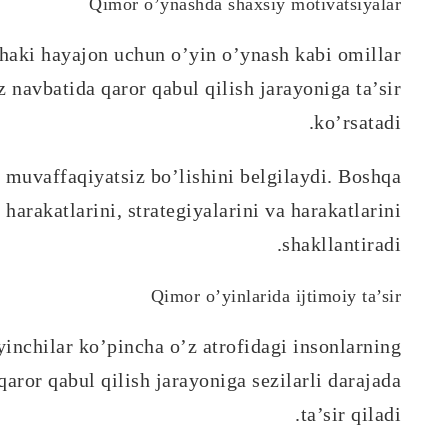
Qimor o’ynashda shaxsiy motivatsiyalar
chaki hayajon uchun o’yin o’ynash kabi omillar
z navbatida qaror qabul qilish jarayoniga ta’sir
ko’rsatadi.
 muvaffaqiyatsiz bo’lishini belgilaydi. Boshqa
arakatlarini, strategiyalarini va harakatlarini
shakllantiradi.
Qimor o’yinlarida ijtimoiy ta’sir
’yinchilar ko’pincha o’z atrofidagi insonlarning
 qaror qabul qilish jarayoniga sezilarli darajada
ta’sir qiladi.