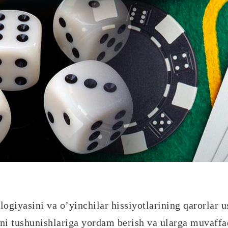
giyasini va o’yinchilar hissiyotlarining qarorlar us
ni tushunishlariga yordam berish va ularga muvaffaq