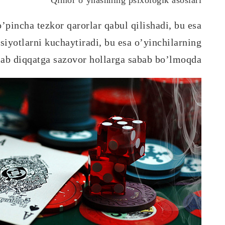
’pincha tezkor qarorlar qabul qilishadi, bu esa
ssiyotlarni kuchaytiradi, bu esa o’yinchilarning
ab diqqatga sazovor hollarga sabab bo’lmoqda.