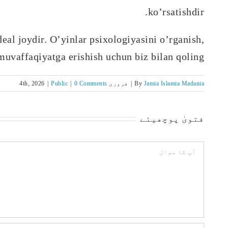
ko’rsatishdir.
al joydir. O’yinlar psixologiyasini o’rganish,
 muvaffaqiyatga erishish uchun biz bilan qoling.
Jamia Islamia Madania
By
|
فروری 4th, 2026
0 Comments
|
Public
|
فتویٰ پوچھیئے
Comment