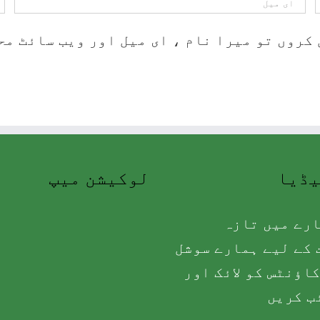
کروں تو میرا نام ، ای میل اور ویب سائٹ مح
یڈیا
لوکیشن میپ
رے میں تازہ
کے لیے ہمارے سوشل
اؤنٹس کو لائک اور
ب کریں