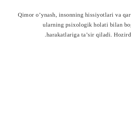
Qimor o’ynash, insonning hissiyotlari va qaro
ularning psixologik holati bilan bo
harakatlariga ta’sir qiladi. Hozi