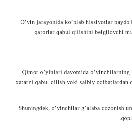
O’yin jarayonida ko’plab hissiyotlar paydo 
qarorlar qabul qilishini belgilovchi mu
Qimor o’yinlari davomida o’yinchilarning h
xatarni qabul qilish yoki salbiy oqibatlardan 
Shuningdek, o’yinchilar g’alaba qozonish umi
qopl