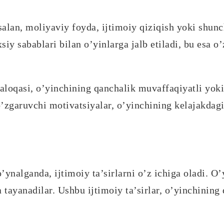
alan, moliyaviy foyda, ijtimoiy qiziqish yoki shun
iy sabablari bilan o’yinlarga jalb etiladi, bu esa o’
 aloqasi, o’yinchining qanchalik muvaffaqiyatli yoki
zgaruvchi motivatsiyalar, o’yinchining kelajakdagi h
’ynalganda, ijtimoiy ta’sirlarni o’z ichiga oladi. O
a tayanadilar. Ushbu ijtimoiy ta’sirlar, o’yinchining