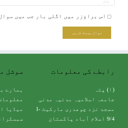
اس براؤزر میں اگلی بار جب میں سوال 
رابطے کی معلومات
سوشل م
(۱) پتہ
ہمارے با
جامعہ اسلامیہ مدنیہ مدنی
معلومات 
مسجد نزد چوھدری مارکیٹ I-
میڈیا اک
9/4 اسلام آباد پاکستان
سبسکرائ