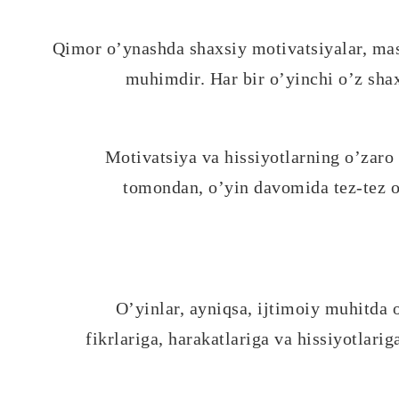
Qimor o’ynashda shaxsiy motivatsiyalar, mas
muhimdir. Har bir o’yinchi o’z shaxs
Motivatsiya va hissiyotlarning o’zaro
tomondan, o’yin davomida tez-tez o’
O’yinlar, ayniqsa, ijtimoiy muhitda o
fikrlariga, harakatlariga va hissiyotlarig