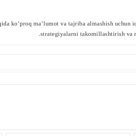
ida ko’proq ma’lumot va tajriba almashish uchun ide
strategiyalarni takomillashtirish va