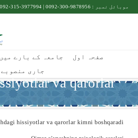
Ski
موبائل نمبر :
9878956-300-0092
|
3977994-315-0092
t
conten
صفحہ اول
جامعہ کے بارے میں
جاری منصوبے
ssiyotlar va qarorlar
e
hdagi hissiyotlar va qarorlar kimni boshqaradi
Qimor o’ynashning psixologik asoslari