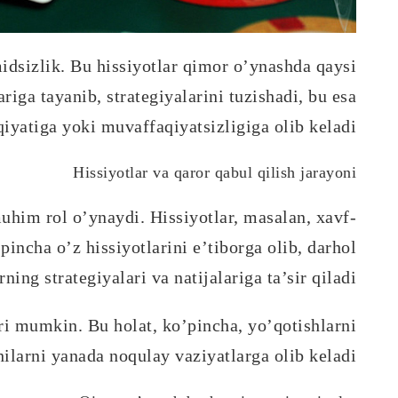
midsizlik. Bu hissiyotlar qimor o’ynashda qaysi
riga tayanib, strategiyalarini tuzishadi, bu esa
iyatiga yoki muvaffaqiyatsizligiga olib keladi.
Hissiyotlar va qaror qabul qilish jarayoni
uhim rol o’ynaydi. Hissiyotlar, masalan, xavf-
pincha o’z hissiyotlarini e’tiborga olib, darhol
ning strategiyalari va natijalariga ta’sir qiladi.
ri mumkin. Bu holat, ko’pincha, yo’qotishlarni
ilarni yanada noqulay vaziyatlarga olib keladi.