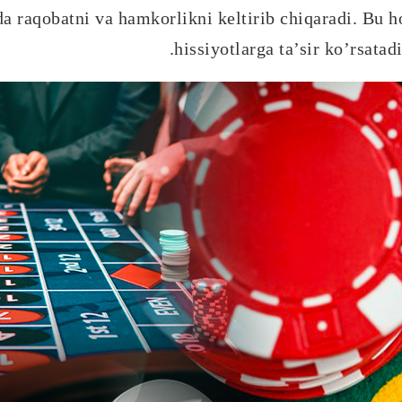
da raqobatni va hamkorlikni keltirib chiqaradi. Bu ho
hissiyotlarga ta’sir ko’rsatad