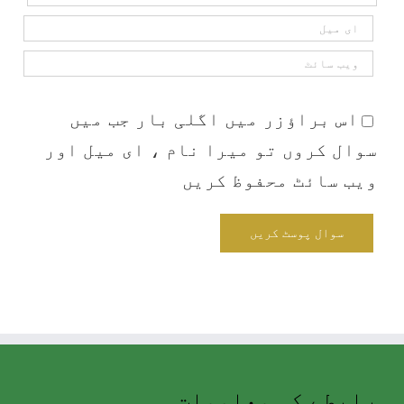
اس براؤزر میں اگلی بار جب میں
سوال کروں تو میرا نام ، ای میل اور
ویب سائٹ محفوظ کریں
رابطے کی معلومات