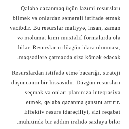
Qələbə qazanmaq üçün lazımi resursları
bilmək və onlardan səmərəli istifadə etmək
vacibdir. Bu resurslar maliyyə, insan, zaman
və məlumat kimi müxtəlif formalarda ola
bilər. Resursların düzgün idarə olunması,
məqsədlərə çatmaqda sizə kömək edəcək.
Resurslardan istifadə etmə bacarığı, strateji
düşüncənin bir hissəsidir. Düzgün resursları
seçmək və onları planınıza inteqrasiya
etmək, qələbə qazanma şansını artırır.
Effektiv resurs idarəçiliyi, sizi rəqabət
mühitində bir addım irəlidə saxlaya bilər.