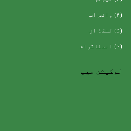
(۴)
واٹس اپ
(۵)
لنکڈ ان
(۶)
انسٹاگرام
لوکیشن میپ