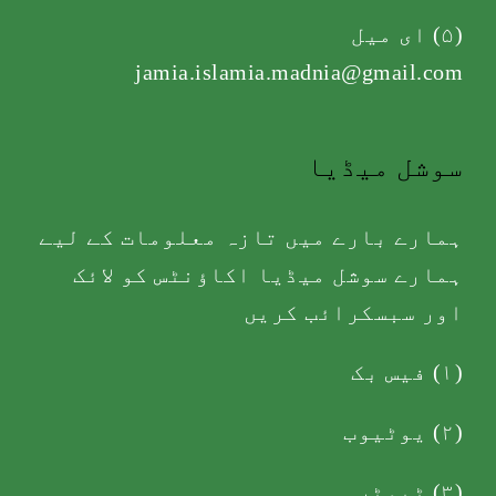
(۵) ای میل
jamia.islamia.madnia@gmail.com
سوشل میڈیا
ہمارے بارے میں تازہ معلومات کے لیے
ہمارے سوشل میڈیا اکاؤنٹس کو لائک
اور سبسکرائب کریں
(۱)
فیس بک
(۲)
یوٹیوب
(۳)
ٹیوٹر