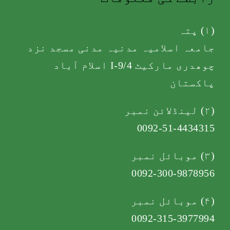
(۱) پتہ
جامعہ اسلامیہ مدنیہ مدنی مسجد نزد
چوھدری مارکیٹ I-9/4 اسلام آباد
پاکستان
(۲) لینڈلائن نمبر
0092-51-4434315
(۳) موبائل نمبر
0092-300-9878956
(۴) موبائل نمبر
0092-315-3977994