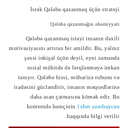
İstək Qələbə qazanmaq üçün strateji
Qələbə qazanmağın əhəmiyyəti
Qələbə qazanmaq istəyi insanın daxili
motivasiyasını artıran bir amildir. Bu, yalnız
şəxsi inkişaf üçün deyil, eyni zamanda
sosial mühitdə də fərqlənməyə imkan
tanıyır. Qələbə hissi, mübarizə ruhunu və
iradəsini gücləndirir, insanın məqsədlərinə
daha asan çatmasına kömək edir. Bu
kontentdə həmçinin
1xbet azərbaycan
haqqında bilgi verilir.