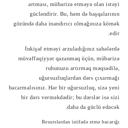
artması, mübarizə etməyə olan istəyi
gücləndirir. Bu, həm də başqalarının
gözündə daha inandırıcı olmağınıza kömək
edir.
İnkişaf etməyi arzuladığınız sahələrdə
müvəffəqiyyət qazanmaq üçün, mübarizə
ruhunuzu artırmaq məqsədilə,
uğursuzluqlardan dərs çıxarmağı
bacarmalısınız. Hər bir uğursuzluq, sizə yeni
bir dərs verməkdədir; bu dərslər isə sizi
daha da güclü edəcək.
Resurslardan istifadə etmə bacarığı