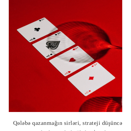
Qələbə qazanmağın sirləri, strateji düşüncə