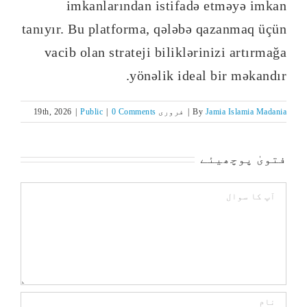
imkanlarından istifadə etməyə imkan
tanıyır. Bu platforma, qələbə qazanmaq üçün
vacib olan strateji biliklərinizi artırmağa
yönəlik ideal bir məkandır.
Jamia Islamia Madania
By
|
فروری 19th, 2026
0 Comments
|
Public
|
فتویٰ پوچھیئے
Comment