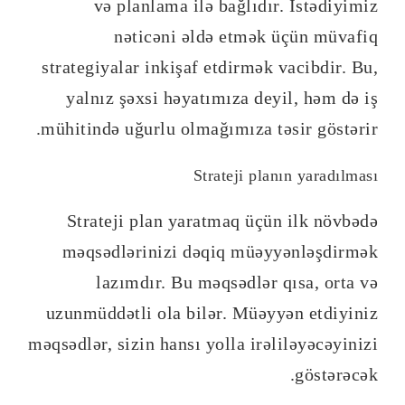
və planlama ilə bağlıdır. İstədiyimiz
nəticəni əldə etmək üçün müvafiq
strategiyalar inkişaf etdirmək vacibdir. Bu,
yalnız şəxsi həyatımıza deyil, həm də iş
mühitində uğurlu olmağımıza təsir göstərir.
Strateji planın yaradılması
Strateji plan yaratmaq üçün ilk növbədə
məqsədlərinizi dəqiq müəyyənləşdirmək
lazımdır. Bu məqsədlər qısa, orta və
uzunmüddətli ola bilər. Müəyyən etdiyiniz
məqsədlər, sizin hansı yolla irəliləyəcəyinizi
göstərəcək.