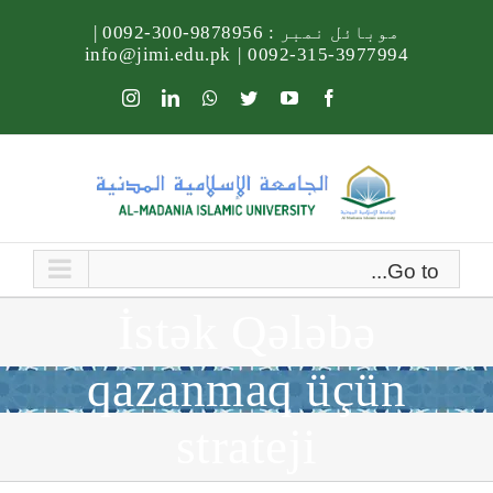
Ski
موبائل نمبر :
9878956-300-0092
|
t
info@jimi.edu.pk
|
3977994-315-0092
conten
Instagram
LinkedIn
Whatsapp
Twitter
YouTube
Facebook
Go to...
İstək Qələbə
qazanmaq üçün
strateji