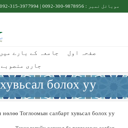
Ski
موبائل نمبر :
9878956-300-0092
|
3977994-315-0092
t
conten
صفحہ اول
جامعہ کے بارے میں
جاری منصوبے
хувьсал болох уу
 нөлөө Тоглоомын салбарт хувьсал болох уу
Технологийн хөгжил ба тоглоомын салбар