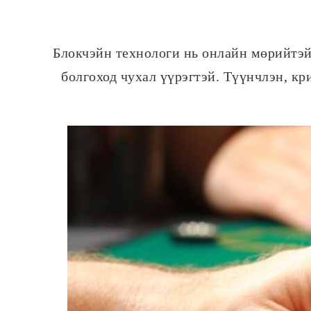
Блокчэйн технологи нь онлайн мөрийтэй
болгоход чухал үүрэгтэй. Түүнчлэн, к