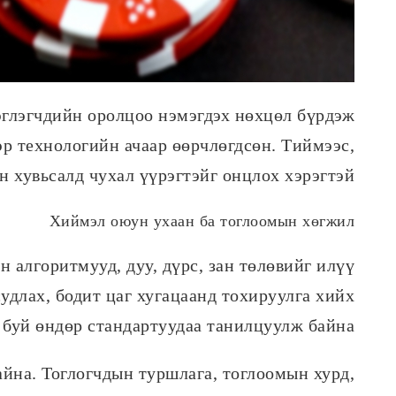
эглэгчдийн оролцоо нэмэгдэх нөхцөл бүрдэж
эр технологийн ачаар өөрчлөгдсөн. Тиймээс,
 хувьсалд чухал үүрэгтэйг онцлох хэрэгтэй.
Хиймэл оюун ухаан ба тоглоомын хөгжил
алгоритмууд, дуу, дүрс, зан төлөвийг илүү
удлах, бодит цаг хугацаанд тохируулга хийх
 буй өндөр стандартуудаа танилцуулж байна.
йна. Тоглогчдын туршлага, тоглоомын хурд,