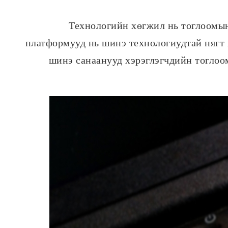
Технологийн хөгжил нь тоглоомын
платформууд нь шинэ технологиудтай нягт 
шинэ санаанууд хэрэглэгчдийн тоглоо