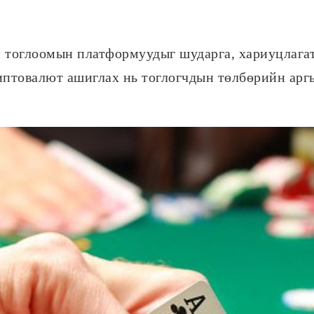
 тоглоомын платформуудыг шударга, хариуцлага
риптовалют ашиглах нь тоглогчдын төлбөрийн ар