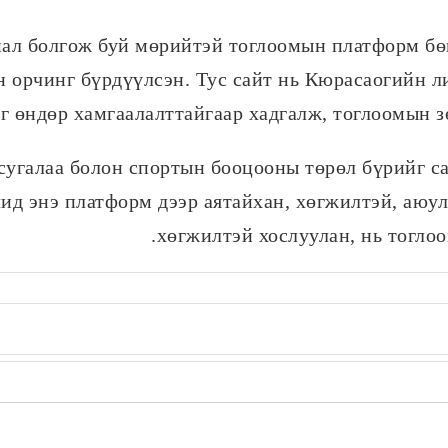
нал болгож буй мөрийтэй тоглоомын платформ бө
 орчинг бүрдүүлсэн. Тус сайт нь Кюрасаогийн ли
г өндөр хамгаалалттайгаар хадгалж, тоглоомын з
 сугалаа болон спортын бооцооны төрөл бүрийг с
ид энэ платформ дээр аятайхан, хөгжилтэй, аюу
хөгжилтэй хослуулан, нь тоглоо