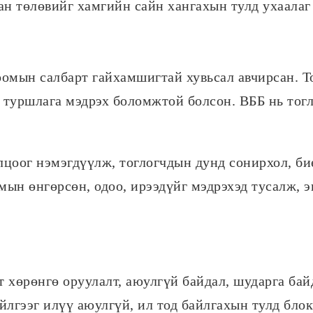
ан төлөвийг хамгийн сайн хангахын тулд ухаалаг
оомын салбарт гайхамшигтай хувьсал авчирсан. Т
туршлага мэдрэх боломжтой болсон. ВББ нь тог
лцоог нэмэгдүүлж, тоглогчдын дунд сонирхол, би
мын өнгөрсөн, одоо, ирээдүйг мэдрэхэд тусалж, 
 хөрөнгө оруулалт, аюулгүй байдал, шударга ба
йлгээг илүү аюулгүй, ил тод байлгахын тулд бл