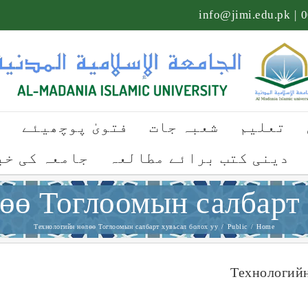
info@jimi.edu.pk
|
تعلیم
شعبہ جات
فتویٰ پوچھیئے
ت
دینی کتب برائے مطالعہ
جامعہ کی خب
өө Тоглоомын салбарт 
Технологийн нөлөө Тоглоомын салбарт хувьсал болох уу
/
Public
/
Home
Технологийн