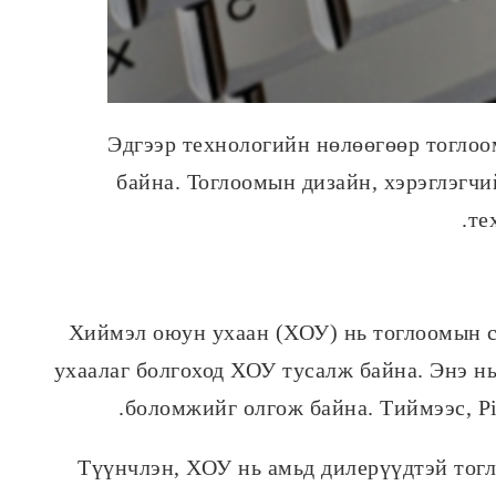
Эдгээр технологийн нөлөөгөөр тоглоо
байна. Тоглоомын дизайн, хэрэглэгчи
те
Хиймэл оюун ухаан (ХОУ) нь тоглоомын са
ухаалаг болгоход ХОУ тусалж байна. Энэ нь
боломжийг олгож байна. Тиймээс, Pi
Түүнчлэн, ХОУ нь амьд дилерүүдтэй тогл