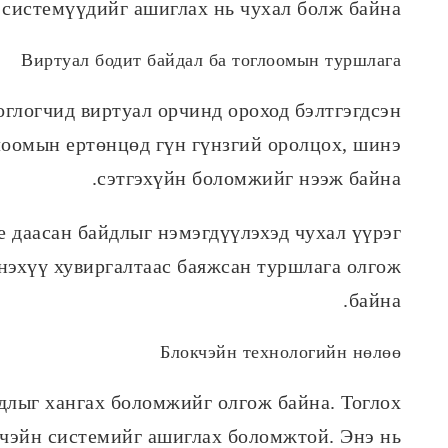
 системүүдийг ашиглах нь чухал болж байна.
Виртуал бодит байдал ба тоглоомын туршлага
оглогчид виртуал орчинд ороход бэлтгэгдсэн
лоомын ертөнцөд гүн гүнзгий оролцох, шинэ
сэтгэхүйн боломжийг нээж байна.
е даасан байдлыг нэмэгдүүлэхэд чухал үүрэг
энэхүү хувиргалтаас баяжсан туршлага олгож
байна.
Блокчэйн технологийн нөлөө
йдлыг хангах боломжийг олгож байна. Тоглох
окчэйн системийг ашиглах боломжтой. Энэ нь