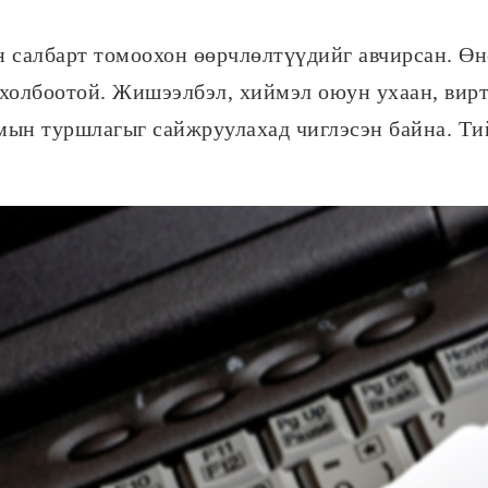
 салбарт томоохон өөрчлөлтүүдийг авчирсан. Ө
холбоотой. Жишээлбэл, хиймэл оюун ухаан, вирту
мын туршлагыг сайжруулахад чиглэсэн байна. Т