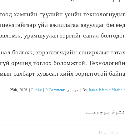
гөөд хамгийн сүүлийн үеийн технологиудыг
цензтэйгээр үйл ажиллагаа явуулдаг бөгөөд
өвлөмж, урамшуулал зэргийг санал болгодог.
анал болгож, хэрэглэгчдийн сонирхлыг татах
лгүй орчинд тоглох боломжтой. Технологийн
мын салбарт хувьсал хийх зорилготой байна.
Jamia Islamia Madania
By
|
فروری 25th, 2026
0 Comments
|
Public
|
فتویٰ پوچھیئے
Comment