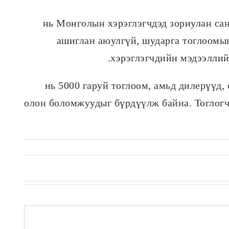
нь Монголын хэрэглэгчдэд зориулан са
ашиглан аюулгүй, шударга тоглоомын
хэрэглэгчдийн мэдээллий
нь 5000 гаруй тоглоом, амьд дилерүүд,
олон боломжуудыг бүрдүүлж байна. Тоглогч