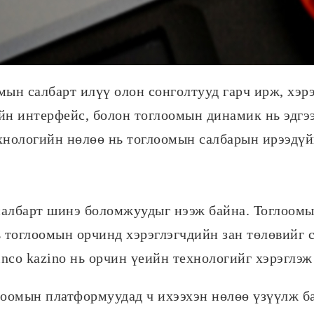
мын салбарт илүү олон сонголтууд гарч ирж, хэр
йн интерфейс, болон тоглоомын динамик нь эдгэ
хнологийн нөлөө нь тоглоомын салбарын ирээдүйн
лбарт шинэ боломжуудыг нээж байна. Тоглоомын 
 тоглоомын орчинд хэрэглэгчдийн зан төлөвийг с
nco kazino нь орчин үеийн технологийг хэрэглэж
оомын платформуудад ч ихээхэн нөлөө үзүүлж ба