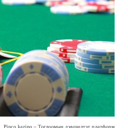
Pinco kazino – Тоглоомын дэвшилтэт платформ