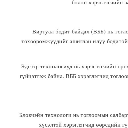
болон хэрэглэгчийн з
Виртуал бодит байдал (ВББ) нь тогл
төхөөрөмжүүдийг ашиглан илүү бодитой 
Эдгээр технологиуд нь хэрэглэгчийн оро
гүйцэтгэж байна. ВББ хэрэглэгчид тоглоо
Блокчэйн технологи нь тоглоомын салбарт
хүсэлтэй хэрэглэгчид өөрсдийн гү