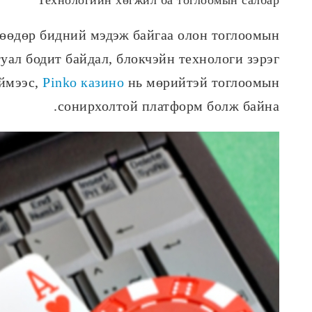
нөөдөр бидний мэдэж байгаа олон тоглоомын
ал бодит байдал, блокчэйн технологи зэрэг
иймээс,
Pinko казино
нь мөрийтэй тоглоомын
сонирхолтой платформ болж байна.