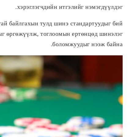
хэрэглэгчдийн итгэлийг нэмэгдүүлдэг.
тай байлгахын тулд шинэ стандартуудыг бий
гыг өргөжүүлж, тоглоомын ертөнцөд шинэлэг
боломжуудыг нээж байна.